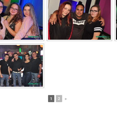
1
2
►