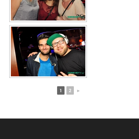
1
2
►