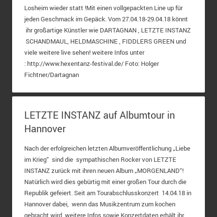
Losheim wieder statt !Mit einen vollgepackten Line up für
jeden Geschmack im Gepäck. Vom 27.04.18-29.04.18 könnt
ihr großartige Künstler wie DARTAGNAN , LETZTE INSTANZ
SCHANDMAUL, HELDMASCHINE , FIDDLERS GREEN und
viele weitere live sehen! weitere Infos unter
: http://www.hexentanz-festival.de/ Foto: Holger
Fichtner/Dartagnan
LETZTE INSTANZ auf Albumtour in
Hannover
Nach der erfolgreichen letzten Albumveröffentlichung „Liebe
im Krieg“ sind die sympathischen Rocker von LETZTE
INSTANZ zurück mit ihren neuen Album „MORGENLAND“!
Natürlich wird dies gebürtig mit einer großen Tour durch die
Republik gefeiert. Seit am Tourabschlusskonzert 14.04.18 in
Hannover dabei, wenn das Musikzentrum zum kochen
gebracht wird. weitere Infos sowie Konzertdaten erhält ihr