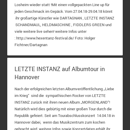
Losheim wieder statt !Mit einen vollgepackten Line up für
jeden Geschmack im Gepäck. Vom 27.04.18-29.04.18 könnt
ihr großartige Künstler wie DARTAGNAN , LETZTE INSTANZ
SCHANDMAUL, HELDMASCHINE , FIDDLERS GREEN und
viele weitere live sehen! weitere Infos unter
: http://www.hexentanz-festival.de/ Foto: Holger
Fichtner/Dartagnan
LETZTE INSTANZ auf Albumtour in
Hannover
Nach der erfolgreichen letzten Albumveröffentlichung „Liebe
im Krieg“ sind die sympathischen Rocker von LETZTE
INSTANZ zurück mit ihren neuen Album „MORGENLAND“!
Natürlich wird dies gebürtig mit einer großen Tour durch die
Republik gefeiert. Seit am Tourabschlusskonzert 14.04.18 in
Hannover dabei, wenn das Musikzentrum zum kochen
gebracht wird. weitere Infos sowie Konzertdaten erhält ihr