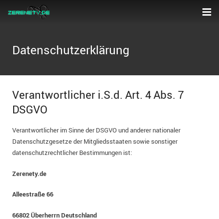
Home
Datenschutzerklärung
News
Pinnwand
Berichte
Verantwortlicher i.S.d. Art. 4 Abs. 7
Galerie
Interviews
DSGVO
Videos
2026
Verantwortlicher im Sinne der DSGVO und anderer nationaler
Datenschutzgesetze der Mitgliedsstaaten sowie sonstiger
Jobs
2025
datenschutzrechtlicher Bestimmungen ist:
Kontakt
2024
Zerenety.de
Partner
2023
Alleestraße 66
66802 Überherrn Deutschland
2022