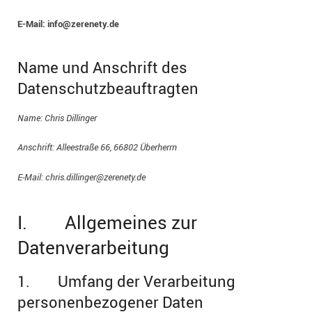
E-Mail: info@zerenety.de
2021
2020
Name und Anschrift des
Datenschutzbeauftragten
2019
Name: Chris Dillinger
2018
Anschrift: Alleestraße 66, 66802 Überherrn
Bilderarchiv (2008-2017)
E-Mail: chris.dillinger@zerenety.de
I. Allgemeines zur
Datenverarbeitung
1. Umfang der Verarbeitung
personenbezogener Daten