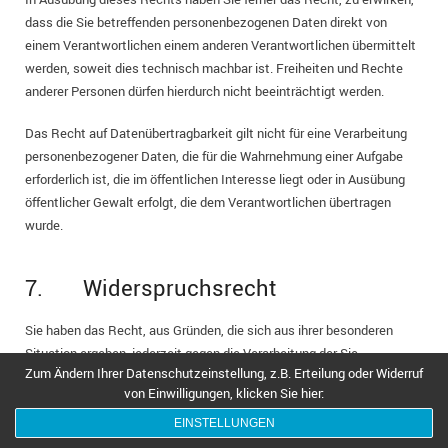
dass die Sie betreffenden personenbezogenen Daten direkt von
einem Verantwortlichen einem anderen Verantwortlichen übermittelt
werden, soweit dies technisch machbar ist. Freiheiten und Rechte
anderer Personen dürfen hierdurch nicht beeinträchtigt werden.
Das Recht auf Datenübertragbarkeit gilt nicht für eine Verarbeitung
personenbezogener Daten, die für die Wahrnehmung einer Aufgabe
erforderlich ist, die im öffentlichen Interesse liegt oder in Ausübung
öffentlicher Gewalt erfolgt, die dem Verantwortlichen übertragen
wurde.
7. Widerspruchsrecht
Sie haben das Recht, aus Gründen, die sich aus ihrer besonderen
Situation ergeben, jederzeit gegen die Verarbeitung der Sie
Zum Ändern Ihrer Datenschutzeinstellung, z.B. Erteilung oder Widerruf
betreffenden personenbezogenen Daten, die aufgrund von Art. 6
von Einwilligungen, klicken Sie hier:
Abs. 1 lit. e oder f DSGVO erfolgt, Widerspruch einzulegen; dies gilt
auch für ein auf diese Bestimmungen gestütztes Profiling.
EINSTELLUNGEN