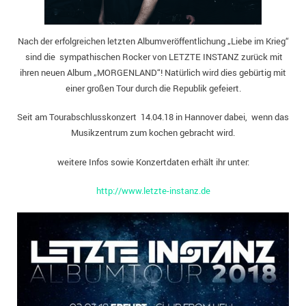
2021
Nach der erfolgreichen letzten Albumveröffentlichung „Liebe im Krieg“
sind die sympathischen Rocker von LETZTE INSTANZ zurück mit
2020
ihren neuen Album „MORGENLAND“! Natürlich wird dies gebürtig mit
einer großen Tour durch die Republik gefeiert.
2019
Seit am Tourabschlusskonzert 14.04.18 in Hannover dabei, wenn das
2018
Musikzentrum zum kochen gebracht wird.
Bilderarchiv (2008-2017)
weitere Infos sowie Konzertdaten erhält ihr unter:
http://www.letzte-instanz.de