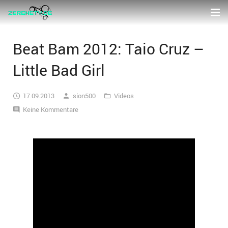
Home
Beat Bam 2012: Taio Cruz –
News
Little Bad Girl
Pinnwand
Berichte
17.09.2013
sion500
Videos
Galerie
Interviews
Keine Kommentare
Videos
2026
Jobs
2025
Kontakt
2024
Partner
2023
2022