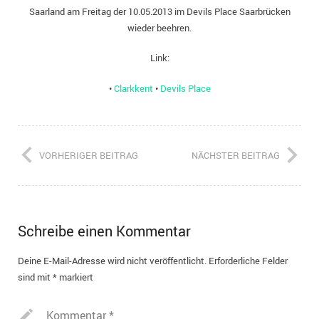
Saarland am Freitag der 10.05.2013 im Devils Place Saarbrücken
wieder beehren.
2021
Link:
2020
•
Clarkkent
•
Devils Place
2019
2018
VORHERIGER BEITRAG
NÄCHSTER BEITRAG
Bilderarchiv (2008-2017)
Schreibe einen Kommentar
Deine E-Mail-Adresse wird nicht veröffentlicht.
Erforderliche Felder
sind mit
*
markiert
Kommentar
*