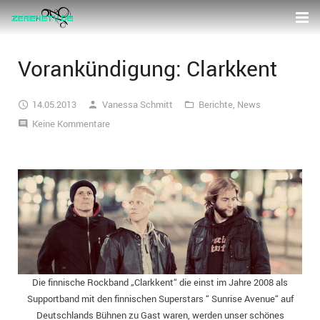
Home
Vorankündigung: Clarkkent
News
14.05.2013
Vanessa Schmitt
Berichte
,
News
Pinnwand
Berichte
Keine Kommentare
Galerie
Interviews
Videos
2026
Jobs
2025
Kontakt
2024
Partner
Die finnische Rockband „Clarkkent“ die einst im Jahre 2008 als
2023
Supportband mit den finnischen Superstars “ Sunrise Avenue“ auf
Deutschlands Bühnen zu Gast waren, werden unser schönes
2022